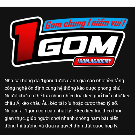
Cá
Siêu
Đẳng
Khủng
Cấp
Hấp
Với
Dẫn
Hệ
Thống
Hoàn
Chỉnh
Nhà cái bóng đá
1gom
được đánh giá cao nhờ nền tảng
công nghệ ổn định cùng hệ thống kèo cược phong phú.
Người chơi có thể lựa chọn nhiều loại kèo phổ biến như kèo
châu Á, kèo châu Âu, kèo tài xỉu hoặc cược theo tỷ số.
Ngoài ra, 1gom còn cập nhật tỷ lệ kèo liên tục theo thời
gian thực, giúp người chơi nhanh chóng nắm bắt biến
động thị trường và đưa ra quyết định đặt cược hợp lý.