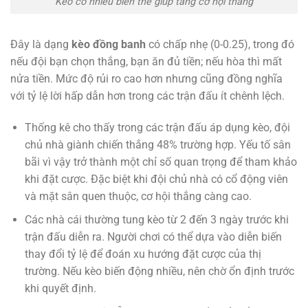
Kèo có nhiều biến thể giúp tăng cơ hội thắng
Đây là dạng
kèo đồng banh
có chấp nhẹ (0-0.25), trong đó
nếu đội bạn chọn thắng, bạn ăn đủ tiền; nếu hòa thì mất
nửa tiền. Mức độ rủi ro cao hơn nhưng cũng đồng nghĩa
với tỷ lệ lời hấp dẫn hơn trong các trận đấu ít chênh lệch.
Thống kê cho thấy trong các trận đấu áp dụng kèo, đội
chủ nhà giành chiến thắng 48% trường hợp. Yếu tố sân
bãi vì vậy trở thành một chỉ số quan trọng để tham khảo
khi đặt cược. Đặc biệt khi đội chủ nhà có cổ động viên
và mặt sân quen thuộc, cơ hội thắng càng cao.
Các nhà cái thường tung kèo từ 2 đến 3 ngày trước khi
trận đấu diễn ra. Người chơi có thể dựa vào diễn biến
thay đổi tỷ lệ để đoán xu hướng đặt cược của thị
trường. Nếu kèo biến động nhiều, nên chờ ổn định trước
khi quyết định.