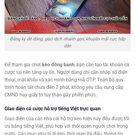
Đăng ký dễ dàng, giao dịch nhanh gọn, khuyến mãi cực hấp
dẫn
Để tham gia chơi
kèo đồng banh
, bạn cần tạo tài khoản cá
cược tại nền tảng uy tín. Người dùng chỉ cần nhập số điện
thoại, mật khẩu và xác minh bằng mã OTP. Toàn bộ quy
trình hoàn tất chưa đến 2 phút, không yêu cầu cung cấp
CMND hay giấy tờ tùy thân gây phiền phức.
Giao diện cá cược hỗ trợ tiếng Việt trực quan
Giao diện của các nhà cái hỗ trợ kèo
hiện nay đều được tối
ưu bằng tiếng Việt, phù hợp với thói quen người chơi trong
nước. Các mục như tỷ lệ kèo, thời gian thi đấu, thông tin