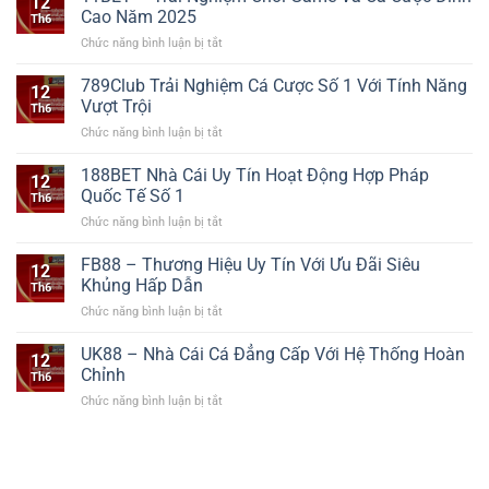
12
Tín
Xác
Cao Năm 2025
Cho
Th6
–
Nhất
Người
Chức năng bình luận bị tắt
ở
Đánh
Hiện
Chơi
11BET
Giá
Nay
–
789Club Trải Nghiệm Cá Cược Số 1 Với Tính Năng
Chuyên
12
Trải
Sâu
Vượt Trội
Th6
Nghiệm
Về
Chức năng bình luận bị tắt
ở
Chơi
Nhà
789Club
Game
Cái
Trải
188BET Nhà Cái Uy Tín Hoạt Động Hợp Pháp
Và
Hàng
12
Nghiệm
Cá
Quốc Tế Số 1
Đầu
Th6
Cá
Cược
Chức năng bình luận bị tắt
ở
Cược
Đỉnh
188BET
Số
Cao
Nhà
FB88 – Thương Hiệu Uy Tín Với Ưu Đãi Siêu
1
Năm
12
Cái
Với
Khủng Hấp Dẫn
2025
Th6
Uy
Tính
Chức năng bình luận bị tắt
ở
Tín
Năng
FB88
Hoạt
Vượt
–
UK88 – Nhà Cái Cá Đẳng Cấp Với Hệ Thống Hoàn
Động
Trội
12
Thương
Hợp
Chỉnh
Th6
Hiệu
Pháp
Chức năng bình luận bị tắt
ở
Uy
Quốc
UK88
Tín
Tế
–
Với
Số
Nhà
Ưu
1
Cái
Đãi