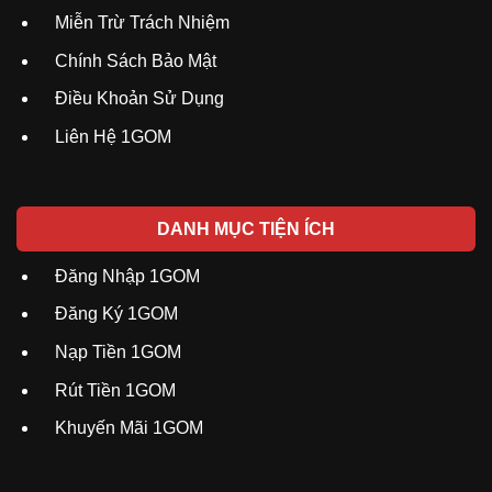
Miễn Trừ Trách Nhiệm
Chính Sách Bảo Mật
Điều Khoản Sử Dụng
Liên Hệ 1GOM
DANH MỤC TIỆN ÍCH
Đăng Nhập 1GOM
Đăng Ký 1GOM
Nạp Tiền 1GOM
Rút Tiền 1GOM
Khuyến Mãi 1GOM