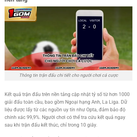
Thông tin trận đấu chi tiết cho người chơi cá cược
Kết quả trận đấu trên nền tảng cập nhật tỷ số từ hơn 1000
giải đấu toàn cầu, bao gồm Ngoại hạng Anh, La Liga. Dữ
liệu được lấy từ các nguồn uy tín như Opta, đảm bảo độ
chính xác 99,9%. Người chơi có thể tra cứu kết quả ngay
sau khi trận đấu kết thúc, chỉ trong 10 giây.