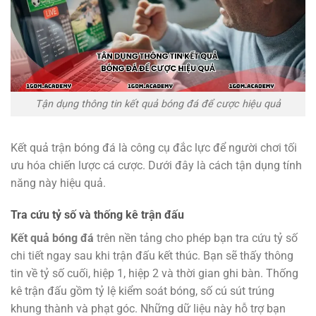
Tận dụng thông tin kết quả bóng đá để cược hiệu quả
Kết quả trận bóng đá là công cụ đắc lực để người chơi tối
ưu hóa chiến lược cá cược. Dưới đây là cách tận dụng tính
năng này hiệu quả.
Tra cứu tỷ số và thống kê trận đấu
Kết quả bóng đá
trên nền tảng cho phép bạn tra cứu tỷ số
chi tiết ngay sau khi trận đấu kết thúc. Bạn sẽ thấy thông
tin về tỷ số cuối, hiệp 1, hiệp 2 và thời gian ghi bàn. Thống
kê trận đấu gồm tỷ lệ kiểm soát bóng, số cú sút trúng
khung thành và phạt góc. Những dữ liệu này hỗ trợ bạn