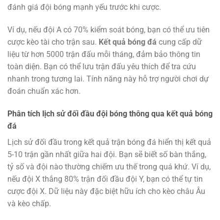
đánh giá đội bóng mạnh yếu trước khi cược.
Ví dụ, nếu đội A có 70% kiểm soát bóng, bạn có thể ưu tiên
cược kèo tài cho trận sau.
Kết quả bóng đá
cung cấp dữ
liệu từ hơn 5000 trận đấu mỗi tháng, đảm bảo thông tin
toàn diện. Bạn có thể lưu trận đấu yêu thích để tra cứu
nhanh trong tương lai. Tính năng này hỗ trợ người chơi dự
đoán chuẩn xác hơn.
Phân tích lịch sử đối đầu đội bóng thông qua kết quả bóng
đá
Lịch sử đối đầu trong kết quả trận bóng đá hiển thị kết quả
5-10 trận gần nhất giữa hai đội. Bạn sẽ biết số bàn thắng,
tỷ số và đội nào thường chiếm ưu thế trong quá khứ. Ví dụ,
nếu đội X thắng 80% trận đối đầu đội Y, bạn có thể tự tin
cược đội X. Dữ liệu này đặc biệt hữu ích cho kèo châu Âu
và kèo chấp.