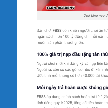
Quà tặng nạp đầ
Sân chơi
FB88
còn khiến người chơi ấn t
ngân sách hơn 100 tỷ đồng chi mỗi năm c
muốn săn phần thưởng lớn.
100% giá trị nạp đầu tặng tân th
Người chơi mới khi đăng ký và nạp tiền lầ
Ngoài ra, còn có các gói combo đi kèm nh
Ước tính mỗi tháng có hơn 40.000 tài kho
Mỗi ngày trả hoàn cược không gi
FB88
áp dụng chính sách hoàn trả từ 1,2
tính riêng quý I/2025, tổng số tiền hoàn t