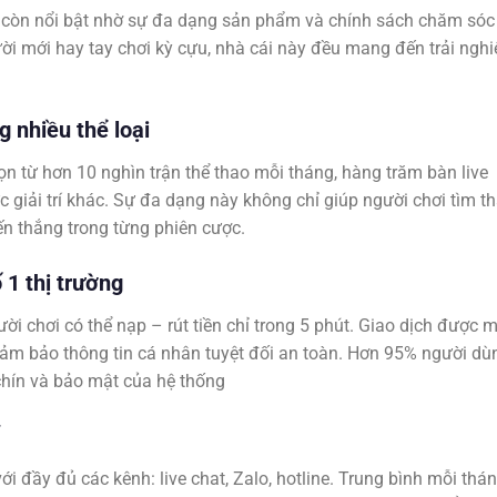
còn nổi bật nhờ sự đa dạng sản phẩm và chính sách chăm sóc
ời mới hay tay chơi kỳ cựu, nhà cái này đều mang đến trải ngh
 nhiều thể loại
họn từ hơn 10 nghìn trận thể thao mỗi tháng, hàng trăm bàn live
c giải trí khác. Sự đa dạng này không chỉ giúp người chơi tìm t
ến thắng trong từng phiên cược.
 1 thị trường
ời chơi có thể nạp – rút tiền chỉ trong 5 phút. Giao dịch được 
đảm bảo thông tin cá nhân tuyệt đối an toàn. Hơn 95% người dù
 chín và bảo mật của hệ thống
i đầy đủ các kênh: live chat, Zalo, hotline. Trung bình mỗi thá