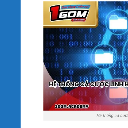
Hệ thống cá cược 