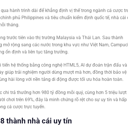
i qua hành trình dài để khẳng định vị thế trong ngành cá cược tr
 chính phủ Philippines và tiêu chuẩn kiểm định quốc tế, nhà cái
mỗi tháng.
ng trước tiên vào thị trường Malaysia và Thái Lan. Sau thành
g mở rộng sang các nước trong khu vực như Việt Nam, Campuc
g ổn định và liên tục tăng trưởng.
cải tiến hệ thống bằng công nghệ HTML5, AI dự đoán trận đấu và
y giúp trải nghiệm người dùng mượt mà hơn, đồng thời bảo vệ
ùng hài lòng với nền tảng di động được tối ưu hóa hoàn toàn.
 chi trả thưởng hơn 980 tỷ đồng mỗi quý, cùng hơn 5 triệu lượt
ời chơi trên 69%, đây là minh chứng rõ rệt cho sự uy tín và hấp
ng cá cược trực tuyến.
8 thành nhà cái uy tín