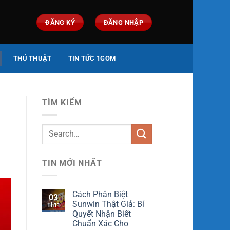
ĐĂNG KÝ
ĐĂNG NHẬP
THỦ THUẬT
TIN TỨC 1GOM
TÌM KIẾM
TIN MỚI NHẤT
Cách Phân Biệt
03
Sunwin Thật Giả: Bí
Th11
Quyết Nhận Biết
Chuẩn Xác Cho