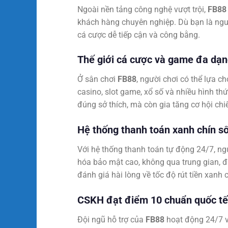
Ngoài nền tảng công nghệ vượt trội,
FB88
khách hàng chuyên nghiệp. Dù bạn là ngư
cá cược dễ tiếp cận và công bằng.
Thế giới cá cược và game đa dạng
Ở sân chơi
FB88
, người chơi có thể lựa c
casino, slot game, xổ số và nhiều hình thứ
đúng sở thích, mà còn gia tăng cơ hội chi
Hệ thống thanh toán xanh chín số
Với hệ thống thanh toán tự động 24/7, ngư
hóa bảo mật cao, không qua trung gian, 
đánh giá hài lòng về tốc độ rút tiền xanh
CSKH đạt điểm 10 chuẩn quốc tế
Đội ngũ hỗ trợ của
FB88
hoạt động 24/7 vớ