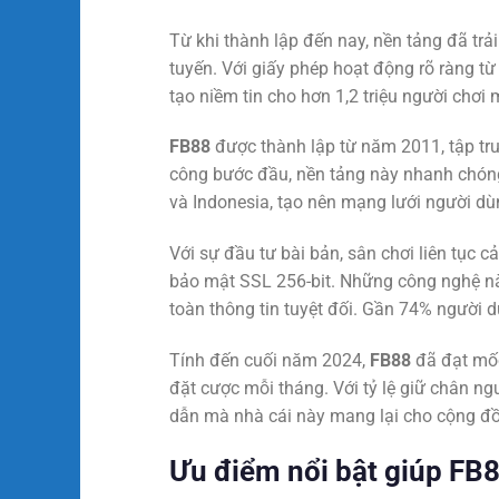
Từ khi thành lập đến nay, nền tảng đã trả
tuyến. Với giấy phép hoạt động rõ ràng từ
tạo niềm tin cho hơn 1,2 triệu người chơi 
FB88
được thành lập từ năm 2011, tập tru
công bước đầu, nền tảng này nhanh chón
và Indonesia, tạo nên mạng lưới người dùn
Với sự đầu tư bài bản, sân chơi liên tục 
bảo mật SSL 256-bit. Những công nghệ nà
toàn thông tin tuyệt đối. Gần 74% người d
Tính đến cuối năm 2024,
FB88
đã đạt mốc
đặt cược mỗi tháng. Với tỷ lệ giữ chân ngư
dẫn mà nhà cái này mang lại cho cộng đồ
Ưu điểm nổi bật giúp FB8