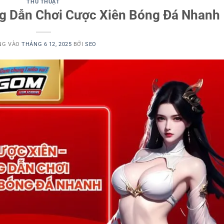
THỦ THUẬT
g Dẫn Chơi Cược Xiên Bóng Đá Nhanh
NG VÀO
THÁNG 6 12, 2025
BỞI
SEO