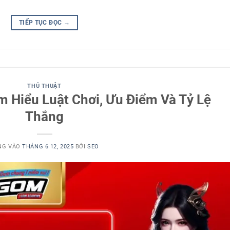
TIẾP TỤC ĐỌC
→
THỦ THUẬT
 Hiểu Luật Chơi, Ưu Điểm Và Tỷ Lệ
Thắng
NG VÀO
THÁNG 6 12, 2025
BỞI
SEO