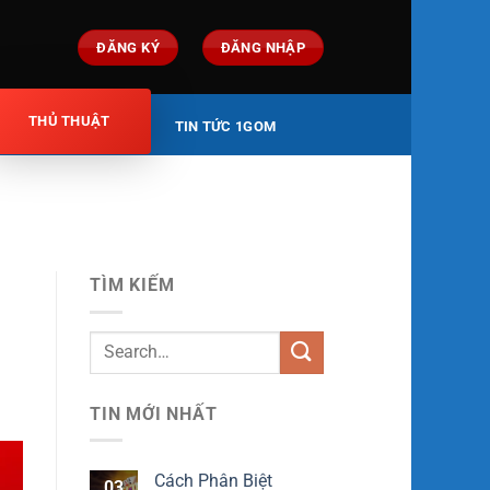
ĐĂNG KÝ
ĐĂNG NHẬP
THỦ THUẬT
TIN TỨC 1GOM
TÌM KIẾM
TIN MỚI NHẤT
Cách Phân Biệt
03