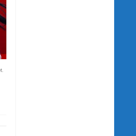
Cái
Siêu
Cá
Khủng
Đẳng
Hấp
Cấp
Dẫn
Với
Hệ
Thống
Hoàn
Chỉnh
t.