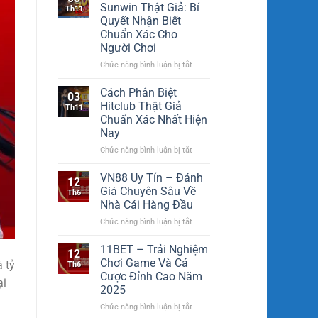
Sunwin Thật Giả: Bí
Th11
Quyết Nhận Biết
Chuẩn Xác Cho
Người Chơi
Chức năng bình luận bị tắt
ở
Cách
Phân
Cách Phân Biệt
03
Biệt
Hitclub Thật Giả
Th11
Sunwin
Chuẩn Xác Nhất Hiện
Thật
Nay
Giả:
Bí
Chức năng bình luận bị tắt
ở
Quyết
Cách
Nhận
Phân
VN88 Uy Tín – Đánh
12
Biết
Biệt
Giá Chuyên Sâu Về
Th6
Chuẩn
Hitclub
Nhà Cái Hàng Đầu
Xác
Thật
Chức năng bình luận bị tắt
Cho
ở
Giả
Người
VN88
Chuẩn
Chơi
Uy
Xác
11BET – Trải Nghiệm
12
Tín
Nhất
Chơi Game Và Cá
 tỷ
Th6
–
Hiện
Cược Đỉnh Cao Năm
ại
Đánh
Nay
2025
Giá
Chuyên
Chức năng bình luận bị tắt
ở