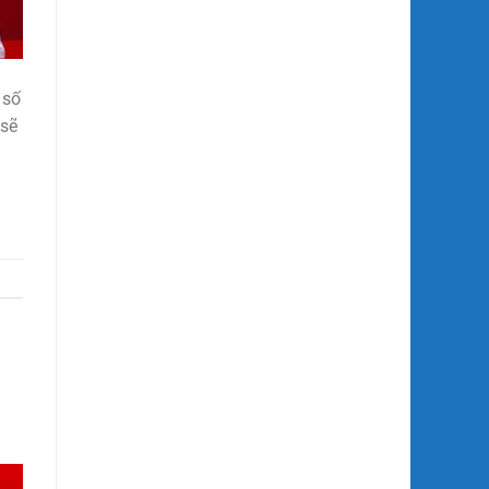
 số
 sẽ