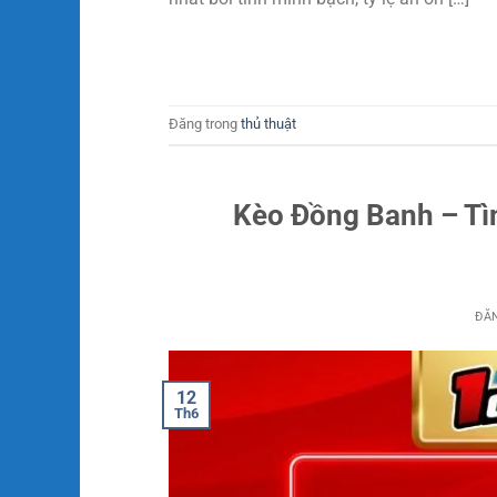
Đăng trong
thủ thuật
Kèo Đồng Banh – Tìm
ĐĂ
12
Th6