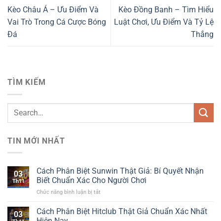
Kèo Châu Á – Ưu Điểm Và
Kèo Đồng Banh – Tìm Hiểu
Vai Trò Trong Cá Cược Bóng
Luật Chơi, Ưu Điểm Và Tỷ Lệ
Đá
Thắng
TÌM KIẾM
TIN MỚI NHẤT
Cách Phân Biệt Sunwin Thật Giả: Bí Quyết Nhận
03
Biết Chuẩn Xác Cho Người Chơi
Th11
Chức năng bình luận bị tắt
ở
Cách
Phân
Cách Phân Biệt Hitclub Thật Giả Chuẩn Xác Nhất
03
Biệt
Hiện Nay