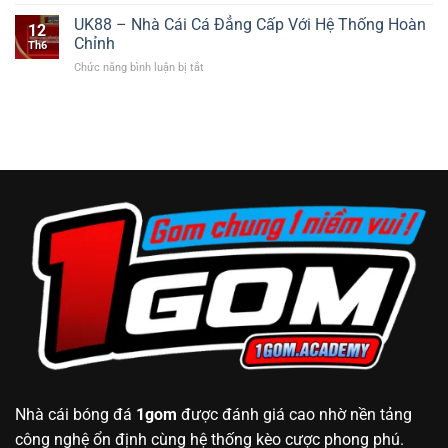
FB88
Hoạt
Vượt
–
UK88 – Nhà Cái Cá Đẳng Cấp Với Hệ Thống Hoàn
Động
Trội
12
Thương
Hợp
Chỉnh
Th6
Hiệu
Pháp
Chức năng bình luận bị tắt
ở
Uy
Quốc
UK88
Tín
Tế
–
Với
Số
Nhà
Ưu
1
Cái
Đãi
Cá
Siêu
Đẳng
Khủng
Cấp
Hấp
Với
Dẫn
Hệ
Thống
Hoàn
Chỉnh
Nhà cái bóng đá
1gom
được đánh giá cao nhờ nền tảng
công nghệ ổn định cùng hệ thống kèo cược phong phú.