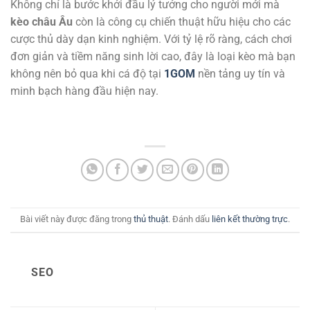
Không chỉ là bước khởi đầu lý tưởng cho người mới mà
kèo châu Âu
còn là công cụ chiến thuật hữu hiệu cho các
cược thủ dày dạn kinh nghiệm. Với tỷ lệ rõ ràng, cách chơi
đơn giản và tiềm năng sinh lời cao, đây là loại kèo mà bạn
không nên bỏ qua khi cá độ tại
1GOM
nền tảng uy tín và
minh bạch hàng đầu hiện nay.
Bài viết này được đăng trong
thủ thuật
. Đánh dấu
liên kết thường trực
.
SEO