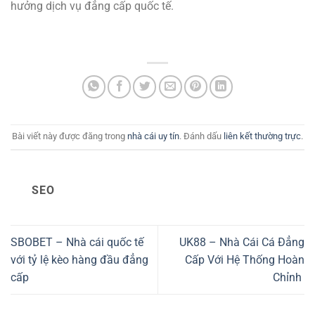
hưởng dịch vụ đẳng cấp quốc tế.
Bài viết này được đăng trong
nhà cái uy tín
. Đánh dấu
liên kết thường trực
.
SEO
SBOBET – Nhà cái quốc tế
UK88 – Nhà Cái Cá Đẳng
với tỷ lệ kèo hàng đầu đẳng
Cấp Với Hệ Thống Hoàn
cấp
Chỉnh