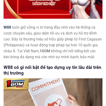
W88
luôn giữ vững vị trí hàng đầu nhờ vào hệ thống cá
cược chuyên sâu, giao diện tối ưu và dịch vụ hỗ trợ đỉnh
cao. Đây là thương hiệu sở hữu giấy phép từ First Cagayan
(Philippines) và hoạt động hợp pháp tại hơn 10 quốc gia
châu Á. Tại Việt Nam,
1GOM
không chỉ nổi tiếng bởi các
kèo bóng đa dạng mà còn nhờ sự minh bạch, bảo mật.
W88 có gì nổi bật để tạo dựng uy tín lâu dài trên
thị trường