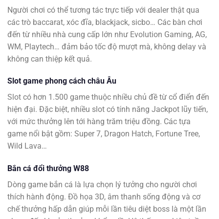
Người chơi có thể tương tác trực tiếp với dealer thật qua
các trò baccarat, xóc đĩa, blackjack, sicbo… Các bàn chơi
đến từ nhiều nhà cung cấp lớn như Evolution Gaming, AG,
WM, Playtech… đảm bảo tốc độ mượt mà, không delay và
không can thiệp kết quả.
Slot game phong cách châu Âu
Slot có hơn 1.500 game thuộc nhiều chủ đề từ cổ điển đến
hiện đại. Đặc biệt, nhiều slot có tính năng Jackpot lũy tiến,
với mức thưởng lên tới hàng trăm triệu đồng. Các tựa
game nổi bật gồm: Super 7, Dragon Hatch, Fortune Tree,
Wild Lava…
Bắn cá đổi thưởng W88
Dòng game bắn cá là lựa chọn lý tưởng cho người chơi
thích hành động. Đồ họa 3D, âm thanh sống động và cơ
chế thưởng hấp dẫn giúp mỗi lần tiêu diệt boss là một lần