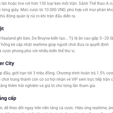
 lăn hoặc live với hơn 150 loại kèo mỗi trận. Sảnh Thể thao A c
xác từng giây. Mức cược từ 10.000 VND, phù hợp với mọi phân kh
ủ động quản lý rủi ro khi trận đấu diễn ra.
ật
 Haaland ghi bàn, De Bruyne kiến tạo… Tỷ lệ ăn cao gấp 5–20 l
Thống kê cập nhật realtime giúp người chơi đưa ra quyết định
á cược phong phú với nhiều biến thể thú vị.
r City
 đầu, giới hạn tới 3 triệu đồng. Chương trình hoàn trả 1.5% cư
chơi trung thành còn có cơ hội nhận vé VIP xem trực tiếp trận 
 tăng thêm trải nghiệm và giá trị cho từng lần tham gia.
đẳng cấp
, dễ theo dõi ngay trên nền tảng cá cược. Hiệu ứng realtime, â