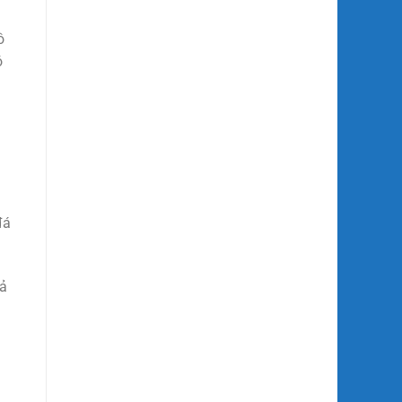
ô
ó
đá
cả