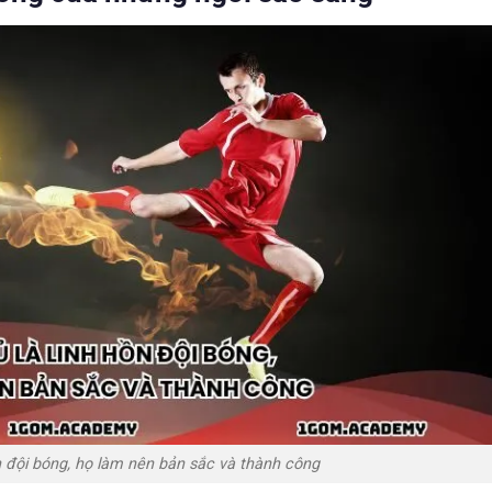
ồn đội bóng, họ làm nên bản sắc và thành công