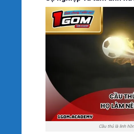
Cầu thủ là linh h