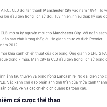
A.F.C., CLB đổi tên thành
Manchester City
vào năm 1894. Họ v
lớn đầu tiên trong lịch sử đội. Tuy nhiên, nhiều thập kỷ sau đ
.
i CLB, mở ra kỷ nguyên mới cho
Manchester City
. Với ngân sách
 dàn sao chất lượng thế giới. Họ giành chức vô địch Premier
o năm 2012.
i mọi khía cạnh chiến thuật của đội bóng. Ông giành 6 EPL, 2 FA
ue trong 7 mùa. Man City là CLB đầu tiên trong lịch sử bóng 
hình ảnh tàu thuyền và bông hồng Lancashire. Nó đại diện cho 
 CLB. Sắc xanh chủ đạo phản ánh tinh thần của “nửa xanh thành
 sản phẩm, vé, và các chiến dịch quảng bá toàn cầu.
hiệm cá cược thể thao