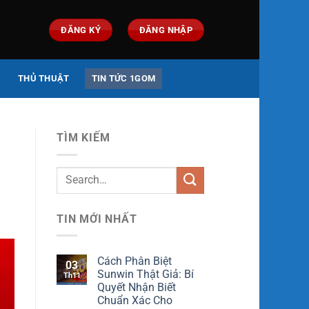
ĐĂNG KÝ
ĐĂNG NHẬP
THỦ THUẬT
TIN TỨC 1GOM
TÌM KIẾM
TIN MỚI NHẤT
Cách Phân Biệt
03
Sunwin Thật Giả: Bí
Th11
Quyết Nhận Biết
Chuẩn Xác Cho