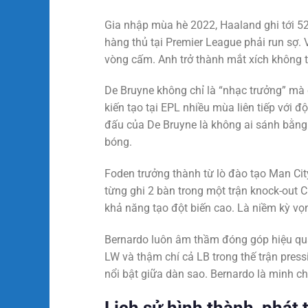
Gia nhập mùa hè 2022, Haaland ghi tới 52
hàng thủ tại Premier League phải run sợ. 
vòng cấm. Anh trở thành mắt xích không t
De Bruyne không chỉ là “nhạc trưởng” mà c
kiến tạo tại EPL nhiều mùa liên tiếp với 
đấu của De Bruyne là không ai sánh bằng.
bóng.
Foden trưởng thành từ lò đào tạo Man Cit
từng ghi 2 bàn trong một trận knock-out 
khả năng tạo đột biến cao. Là niềm kỳ vọn
Bernardo luôn âm thầm đóng góp hiệu quả t
LW và thậm chí cả LB trong thế trận press
nổi bật giữa dàn sao. Bernardo là minh c
Lịch sử hình thành, phát 