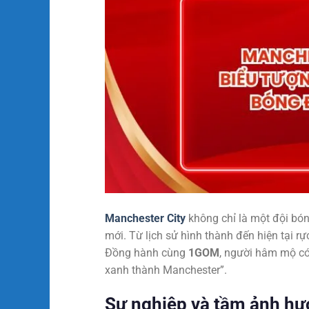
Manchester City
không chỉ là một đội bón
mới. Từ lịch sử hình thành đến hiện tại rự
Đồng hành cùng
1GOM
, người hâm mộ có
xanh thành Manchester”.
Sự nghiệp và tầm ảnh hư