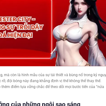
g, mà còn là hình mẫu của sự tái thiết và bùng nổ trong kỷ ngu
c rỡ, đội bóng này đang khẳng định vị thế không thể thay thế.
 thêm điểm tựa vững chắc để theo dõi mọi bước tiến của “nửa
ởng của những ngôi sao sáng