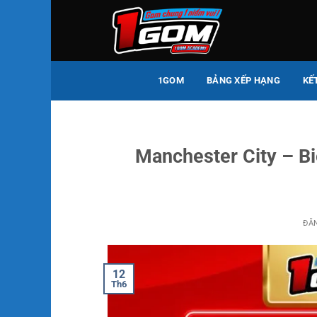
Bỏ
qua
nội
dung
1GOM
BẢNG XẾP HẠNG
KẾ
Manchester City – B
ĐĂ
12
Th6