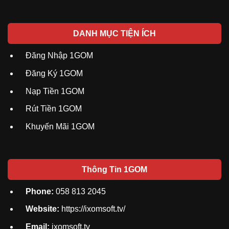
DANH MỤC TIỆN ÍCH
Đăng Nhập 1GOM
Đăng Ký 1GOM
Nạp Tiền 1GOM
Rút Tiền 1GOM
Khuyến Mãi 1GOM
Thông Tin 1GOM
Phone:
058 813 2045
Website:
https://ixomsoft.tv/
Email:
ixomsoft.tv