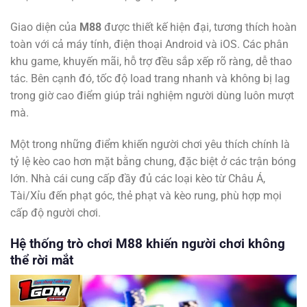
Giao diện của
M88
được thiết kế hiện đại, tương thích hoàn
toàn với cả máy tính, điện thoại Android và iOS. Các phân
khu game, khuyến mãi, hỗ trợ đều sắp xếp rõ ràng, dễ thao
tác. Bên cạnh đó, tốc độ load trang nhanh và không bị lag
trong giờ cao điểm giúp trải nghiệm người dùng luôn mượt
mà.
Một trong những điểm khiến người chơi yêu thích chính là
tỷ lệ kèo cao hơn mặt bằng chung, đặc biệt ở các trận bóng
lớn. Nhà cái cung cấp đầy đủ các loại kèo từ Châu Á,
Tài/Xỉu đến phạt góc, thẻ phạt và kèo rung, phù hợp mọi
cấp độ người chơi.
Hệ thống trò chơi M88 khiến người chơi không
thể rời mắt