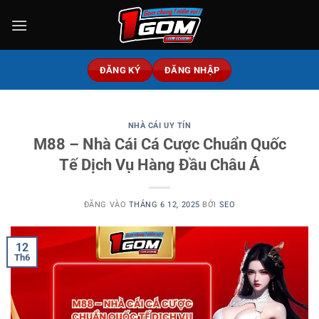
Bỏ
qua
nội
dung
ĐĂNG KÝ
ĐĂNG NHẬP
NHÀ CÁI UY TÍN
M88 – Nhà Cái Cá Cược Chuẩn Quốc
Tế Dịch Vụ Hàng Đầu Châu Á
ĐĂNG VÀO
THÁNG 6 12, 2025
BỞI
SEO
12
Th6