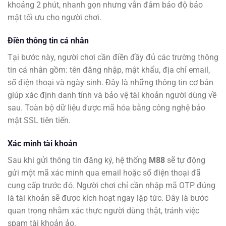
khoảng 2 phút, nhanh gọn nhưng vẫn đảm bảo độ bảo
mật tối ưu cho người chơi.
Điền thông tin cá nhân
Tại bước này, người chơi cần điền đầy đủ các trường thông
tin cá nhân gồm: tên đăng nhập, mật khẩu, địa chỉ email,
số điện thoại và ngày sinh. Đây là những thông tin cơ bản
giúp xác định danh tính và bảo vệ tài khoản người dùng về
sau. Toàn bộ dữ liệu được mã hóa bằng công nghệ bảo
mật SSL tiên tiến.
Xác minh tài khoản
Sau khi gửi thông tin đăng ký, hệ thống
M88
sẽ tự động
gửi một mã xác minh qua email hoặc số điện thoại đã
cung cấp trước đó. Người chơi chỉ cần nhập mã OTP đúng
là tài khoản sẽ được kích hoạt ngay lập tức. Đây là bước
quan trọng nhằm xác thực người dùng thật, tránh việc
spam tài khoản ảo.