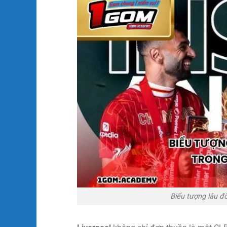
Biểu tượng lâu đờ