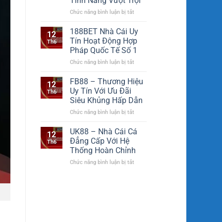
Tính Năng Vượt Trội
Hàng
Chơi
Chức năng bình luận bị tắt
Đầu
ở
Game
789Club
Và
Trải
Cá
188BET Nhà Cái Uy
12
Nghiệm
Cược
Tín Hoạt Động Hợp
Th6
Cá
Đỉnh
Pháp Quốc Tế Số 1
Cược
Cao
Chức năng bình luận bị tắt
ở
Số
Năm
188BET
1
2025
Nhà
Với
FB88 – Thương Hiệu
12
Cái
Tính
Uy Tín Với Ưu Đãi
Th6
Uy
Năng
Siêu Khủng Hấp Dẫn
Tín
Vượt
Chức năng bình luận bị tắt
ở
Hoạt
Trội
FB88
Động
–
Hợp
UK88 – Nhà Cái Cá
12
Thương
Pháp
Đẳng Cấp Với Hệ
Th6
Hiệu
Quốc
Thống Hoàn Chỉnh
Uy
Tế
Chức năng bình luận bị tắt
ở
Tín
Số
UK88
Với
1
–
Ưu
Nhà
Đãi
Cái
Siêu
Cá
Khủng
Đẳng
Hấp
Cấp
Dẫn