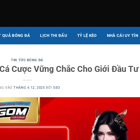
T QUẢ BÓNG ĐÁ
LỊCH THI ĐẤU
TỶ LỆ KÈO
NHÀ CÁI UY TÍN
TIN TỨC BÓNG ĐÁ
 Cá Cược Vững Chắc Cho Giới Đầu Tư
NG VÀO
THÁNG 6 12, 2025
BỞI
SEO