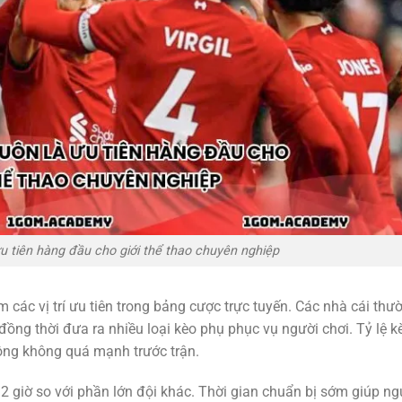
ưu tiên hàng đầu cho giới thể thao chuyên nghiệp
 các vị trí ưu tiên trong bảng cược trực tuyến. Các nhà cái thư
 đồng thời đưa ra nhiều loại kèo phụ phục vụ người chơi. Tỷ lệ k
ộng không quá mạnh trước trận.
 giờ so với phần lớn đội khác. Thời gian chuẩn bị sớm giúp ng