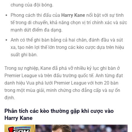
chung của đội bóng.
Phong cách thi đấu của
Harry Kane
nổi bật với sự tinh
tế trong di chuyển, khả năng chọn vị trí chính xác và sức
mạnh dứt điểm đa dạng.
Anh có thể ghi bàn bằng cả hai chân, đánh đầu và sút
xa, tạo nên lợi thế lớn trong các kèo cược dựa trên hiệu
suất ghi bàn.
Trong sự nghiệp, Kane đã phá vỡ nhiều kỷ lục ghi bàn ở
Premier League và trên đấu trường quốc tế. Anh từng đạt
danh hiệu Vua phá lưới Premier League với hơn 20 bàn
trong một mùa giải, minh chứng cho đẳng cấp và sự ổn
định.
Phân tích các kèo thường gặp khi cược vào
Harry Kane