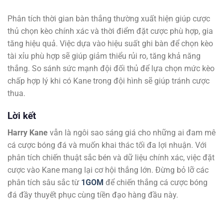
Phân tích thời gian bàn thắng thường xuất hiện giúp cược
thủ chọn kèo chính xác và thời điểm đặt cược phù hợp, gia
tăng hiệu quả. Việc dựa vào hiệu suất ghi bàn để chọn kèo
tài xỉu phù hợp sẽ giúp giảm thiểu rủi ro, tăng khả năng
thắng. So sánh sức mạnh đội đối thủ để lựa chọn mức kèo
chấp hợp lý khi có Kane trong đội hình sẽ giúp tránh cược
thua.
Lời kết
Harry Kane
vẫn là ngôi sao sáng giá cho những ai đam mê
cá cược bóng đá và muốn khai thác tối đa lợi nhuận. Với
phân tích chiến thuật sắc bén và dữ liệu chính xác, việc đặt
cược vào Kane mang lại cơ hội thắng lớn. Đừng bỏ lỡ các
phân tích sâu sắc từ
1GOM
để chiến thắng cá cược bóng
đá đầy thuyết phục cùng tiền đạo hàng đầu này.