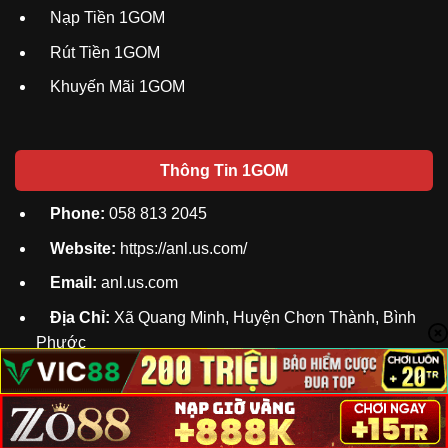
Nạp Tiền 1GOM
Rút Tiền 1GOM
Khuyến Mãi 1GOM
Thông Tin 1GOM
Phone:
058 813 2045
Website:
https://anl.us.com/
Email:
anl.us.com
Địa Chỉ:
Xã Quang Minh, Huyện Chơn Thành, Bình
Phước
#Hashtag:1gom #linkvaobong1gom
#trangchu1gom #1gomacademy #tintuc1gom