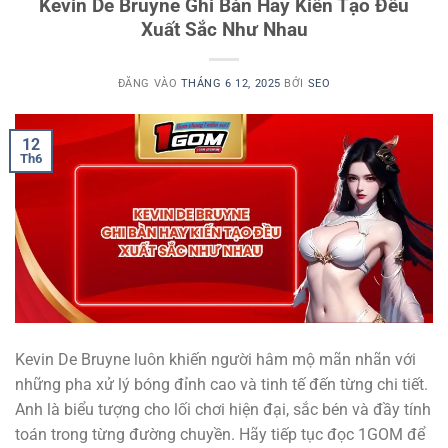
Kevin De Bruyne Ghi Bàn Hay Kiến Tạo Đều
Xuất Sắc Như Nhau
ĐĂNG VÀO
THÁNG 6 12, 2025
BỞI
SEO
12
Th6
Kevin De Bruyne luôn khiến người hâm mộ mãn nhãn với
những pha xử lý bóng đỉnh cao và tinh tế đến từng chi tiết.
Anh là biểu tượng cho lối chơi hiện đại, sắc bén và đầy tính
toán trong từng đường chuyền. Hãy tiếp tục đọc 1GOM để