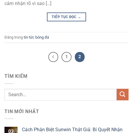
cảm nhận rõ vì sao […]
TIẾP TỤC ĐỌC
→
Đăng trong
tin tức bóng đá
1
2
TÌM KIẾM
TIN MỚI NHẤT
Cách Phân Biệt Sunwin Thật Giả: Bí Quyết Nhận
03