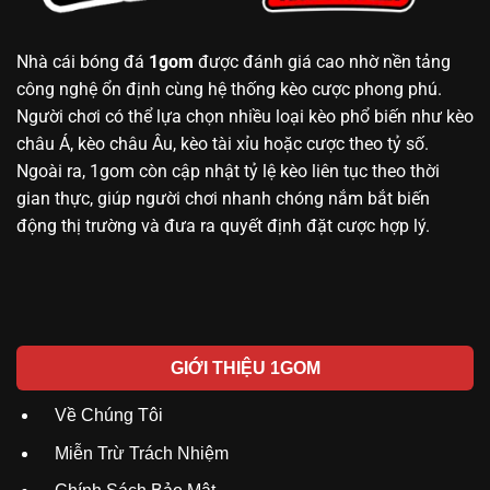
Nhà cái bóng đá
1gom
được đánh giá cao nhờ nền tảng
công nghệ ổn định cùng hệ thống kèo cược phong phú.
Người chơi có thể lựa chọn nhiều loại kèo phổ biến như kèo
châu Á, kèo châu Âu, kèo tài xỉu hoặc cược theo tỷ số.
Ngoài ra, 1gom còn cập nhật tỷ lệ kèo liên tục theo thời
gian thực, giúp người chơi nhanh chóng nắm bắt biến
động thị trường và đưa ra quyết định đặt cược hợp lý.
GIỚI THIỆU 1GOM
Về Chúng Tôi
Miễn Trừ Trách Nhiệm